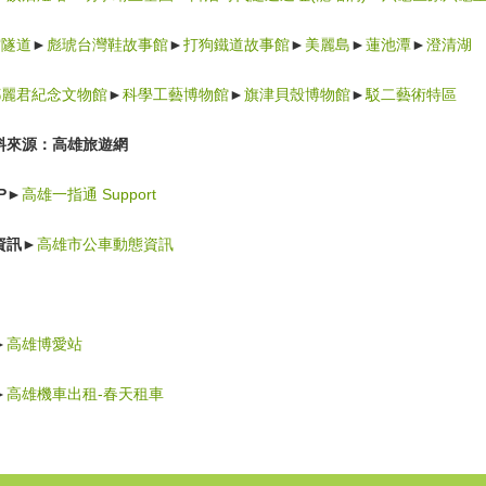
空隧道
►
彪琥台灣鞋故事館
►
打狗鐵道故事館
►
美麗島
►
蓮池潭
►
澄清湖
鄧麗君紀念文物館
►
科學工藝博物館
►
旗津貝殼博物館
►
駁二藝術特區
料來源：
高雄旅遊網
P
►
高雄一指通 Support
資訊
►
高雄市公車動態資訊
►
高雄博愛站
►
高雄機車出租-春天租車