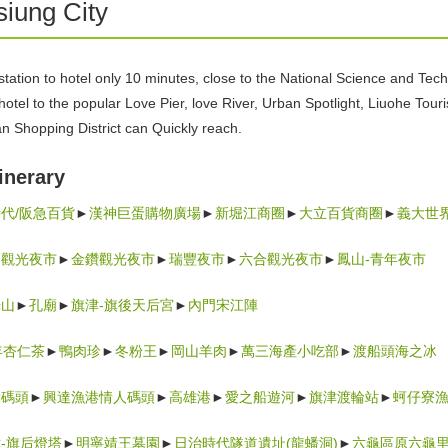
iung City
station to hotel only 10 minutes, close to the National Science and T
otel to the popular Love Pier, love River, Urban Spotlight, Liuohe Tour
n Shopping District can Quickly reach.
tinerary
代/阪急百貨
►
漢神巨蛋購物廣場
►
新堀江商圈
►
大立百貨商圈
►
義大世
旋觀光夜市
►
金鑽觀光夜市
►
瑞豐夜市
►
六合觀光夜市
►
鳳山-青年夜市
光山
►
孔廟
►
旗津-旗後天后宮
►
內門宋江陣
年杏仁茶
►
鴨肉珍
►
冬粉王
►
岡山羊肉
►
萬三海產小吃部
►
渡船頭海之冰
愛碼頭
►
興達漁港情人碼頭
►
高雄港
►
愛之船遊河
►
旗津渡輪站
►
蚵仔寮
-旗后燈塔
►
明寧靖王墓園
►
日治時代隧道遺址(龍蟠洞)
►
六龜區原六龜