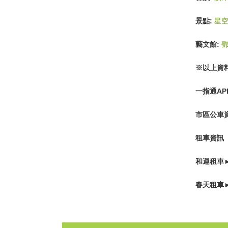
景點:
星
藝文館:
※以上資
一指通AP
市區公車
租車資訊
和運租車
春天租車