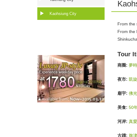
Kaohs
Kaohsiung City
From the 
From the h
Shinkucha
Tour I
商圈:
夢時
夜市:
凱
廟宇:
佛
美食:
50
河岸:
真
古蹟:
旗津