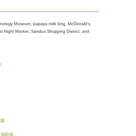
echnology Museum, papaya milk king, McDonald's,
ist Night Market, Sanduo Shopping District, and
界
漁港
里池田屋